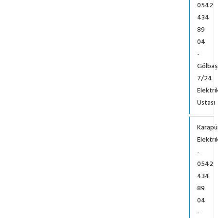
0542
434
89
04
-
Gölbaş
7/24
Elektri
Ustası
Karapü
Elektri
-
0542
434
89
04
-