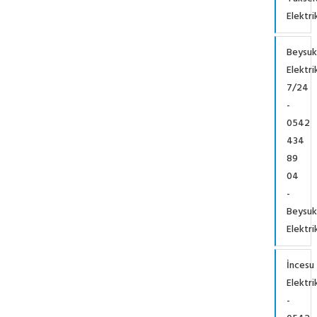
Elektri
Beysuk
Elektri
7/24
-
0542
434
89
04
-
Beysuk
Elektri
İncesu
Elektri
-