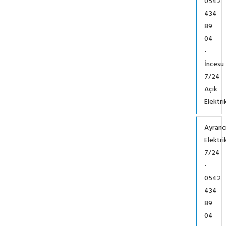
0542
434
89
04
-
İncesu
7/24
Açık
Elektri
Ayranc
Elektri
7/24
-
0542
434
89
04