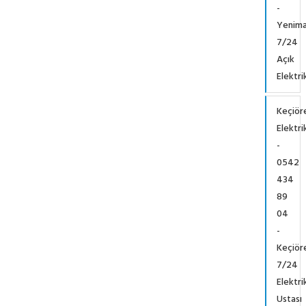
-
Yenima
7/24
Açık
Elektri
Keçiör
Elektri
-
0542
434
89
04
-
Keçiör
7/24
Elektri
Ustası