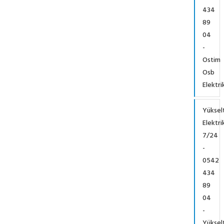
434
89
04
-
Ostim
Osb
Elektri
Yüksel
Elektri
7/24
-
0542
434
89
04
-
Yüksel