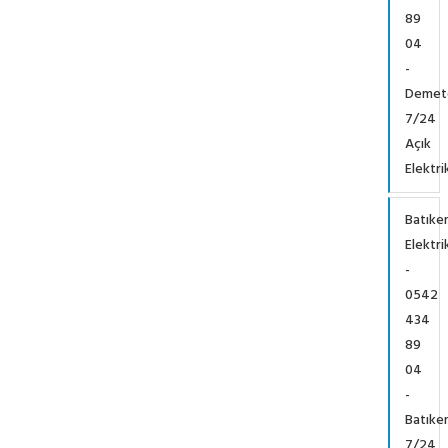
89
04
-
Demet
7/24
Açık
Elektri
Batıke
Elektri
-
0542
434
89
04
-
Batıke
7/24