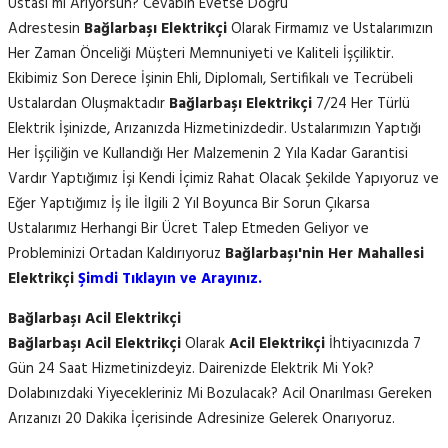
Ustası mı Arıyorsun? Cevabın Evetse Doğru
Adrestesin
Bağlarbaşı Elektrikçi
Olarak Firmamız ve Ustalarımızın
Her Zaman Önceliği Müşteri Memnuniyeti ve Kaliteli İşçiliktir.
Ekibimiz Son Derece İşinin Ehli, Diplomalı, Sertifikalı ve Tecrübeli
Ustalardan Oluşmaktadır
Bağlarbaşı Elektrikçi
7/24 Her Türlü
Elektrik İşinizde, Arızanızda Hizmetinizdedir. Ustalarımızın Yaptığı
Her İşçiliğin ve Kullandığı Her Malzemenin 2 Yıla Kadar Garantisi
Vardır Yaptığımız İşi Kendi İçimiz Rahat Olacak Şekilde Yapıyoruz ve
Eğer Yaptığımız İş İle İlgili 2 Yıl Boyunca Bir Sorun Çıkarsa
Ustalarımız Herhangi Bir Ücret Talep Etmeden Geliyor ve
Probleminizi Ortadan Kaldırıyoruz
Bağlarbaşı'nin Her Mahallesi
Elektrikçi
Şimdi Tıklayın ve Arayınız.
Bağlarbaşı Acil Elektrikçi
Bağlarbaşı Acil Elektrikçi
Olarak
Acil Elektrikçi
İhtiyacınızda 7
Gün 24 Saat Hizmetinizdeyiz. Dairenizde Elektrik Mi Yok?
Dolabınızdaki Yiyecekleriniz Mi Bozulacak? Acil Onarılması Gereken
Arızanızı 20 Dakika İçerisinde Adresinize Gelerek Onarıyoruz.