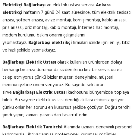
Elektrikçi Bağlarbaşı
ve elektrik ustası servisi,
Ankara
Elektrikçi
haftanın 7 günü 24 saat süresince, tüm elektrik tesisatı
arızası, şofben arızası, avize montajı, korniş montajı, kablo arızası,
priz arızası, priz montajı, kablo montajı, İnternet hat montajı,
modem kurulumu bakım onarım çalışmalarını
yapmaktayız.
Bağlarbaşı elektrikçi
firmaları içinde işini en iyi, titiz
ve hızlı şekilde yapmaktayız.
Bağlarbaşı Elektrik Ustası
olarak kullanılan ürünlerden dolayı
herhangi bir arıza durumunda sizden ikinci kez bir servis ücreti
talep etmiyoruz çünkü bizler müşteri deneyimine, müşteri
memnuniyetine önem veriyoruz. Bu sayede sektörün
zirve
Bağlarbaşı Elektrik Ustası
kadrosunu bünyemizde toplaya
bildik. Bu sayede elektrik ustası dendiği akıllara ekibimiz geliyor
çünkü onlar her sorunu en kusursuz şekilde çözüyor. Doğru tercihi
şimdi yapın; zaman, paranızdan tasarruf edin.
Bağlarbaşı Elektrik Tamircisi
Alanında uzman, deneyimli personel
kadromuzla ihtiyaçlarınıza profesyonel, kurumsal çözümler