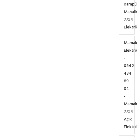
Karapü
Mahall
7/24
Elektri
Mama
Elektri
-
0542
434
89
04
-
Mama
7/24
Açık
Elektri