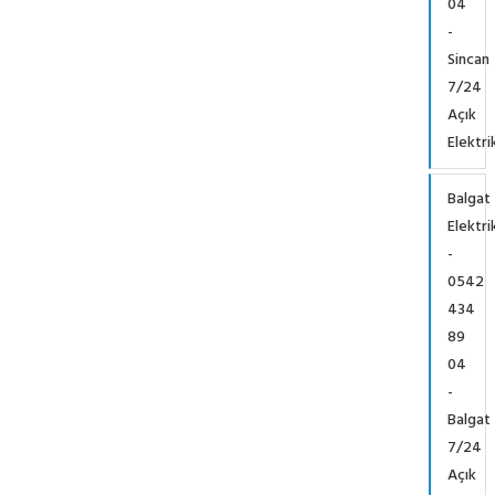
04
-
Sincan
7/24
Açık
Elektri
Balgat
Elektri
-
0542
434
89
04
-
Balgat
7/24
Açık