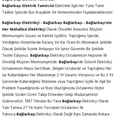
Bağlarbaşı Elektrik Tamircisi
Elektrikle İlgili Her Türlü Tamir
Tadilat İşinizde Bizi Arayabilir Ve Hizmetimizden Faydalanabilirsiniz.
Bağlarbaşı Elektrikçi - Bağlarbaşı Bağlarbaşı - Bağlarbaşı'nin
Her Mahallesi Elektrikçi
Olarak Öncelikli Amacımız Müşteri
Memnuniyeti Güven ve Kaliteli İşçiliktir. Yaptığımız İşlerde,
Verdiğimiz Hizmetlerde Kazanç Ve Kar Oranı En Minimalize Şekilde
Olacak Şekilde Sizinle Anlaşıyor Ve İşinizi Güvenilir Bir Şekilde
Teslim Ediyoruz.
Bağlarbaşı
Elektrikçi Ustalarımızın Hepsinin İlk
Önceliği Müşteri Memnuniyetidir.
Bağlarbaşı
'de Görevli Elektrikçi
Ustalarımızın Hepsi Sertifikalı , Belgeli Ustalardır ve Yaptığımız Her
İşe Kullandığımız Her Malzemeye 2 Yıl Garanti Veriyoruz ve Bu 2 Yıl
İçerisinde Kullandığımız Malzeme veya Yaptığımız İşçilik İle İlgili Bir
Problem Yaşadığınızda ve Bize Ulaştığınızda Ustalarımız Hiçbir
Şekilde Sizden Ücret Talep Etmeden Gelip Maduriyetinizi
Giderecektir. 1997 Yılından Bu Yana
Bağlarbaşı
Elektrikçi Olarak
Tam Tamına 27 Yılı Aşkın Tecrübeli Ustalarımız İle
Yalnızca
Bağlarbaşı
Elektrikçi Olarak Değil Aynı Zamanda Ankara