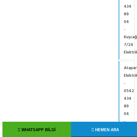
434
89
04
-
Kuşcağ
7/24
Elektri
Atapar
Elektri
-
0542
434
89
04
-
Atapar
WHATSAPP BILGI
HEMEN ARA
7/24