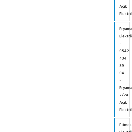
Açık
Elektri
Eryam
Elektri
-
0542
434
89
04
-
Eryam
7/24
Açık
Elektri
Etimes