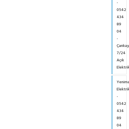
-
0542
434
89
04
-
Çankay
7/24
Açık
Elektri
Yenima
Elektri
-
0542
434
89
04