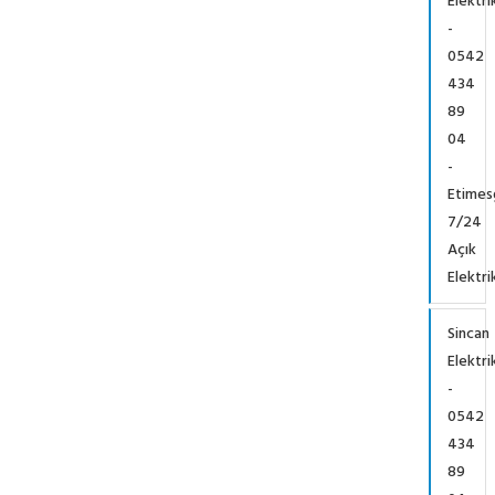
Elektri
-
0542
434
89
04
-
Etimes
7/24
Açık
Elektri
Sincan
Elektri
-
0542
434
89