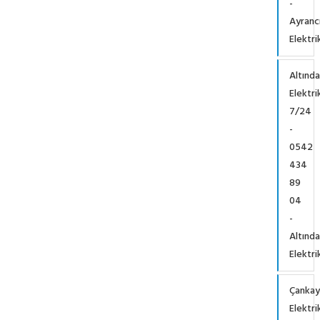
-
Ayranc
Elektri
Altınd
Elektri
7/24
-
0542
434
89
04
-
Altınd
Elektri
Çankay
Elektri