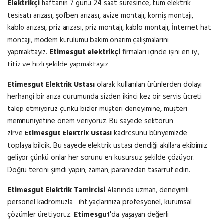
Elektrikçi
haftanın 7 günü 24 saat süresince, tüm elektrik
tesisatı arızası, şofben arızası, avize montajı, korniş montajı,
kablo arızası, priz arızası, priz montajı, kablo montajı, İnternet hat
montajı, modem kurulumu bakım onarım çalışmalarını
yapmaktayız.
Etimesgut elektrikçi
firmaları içinde işini en iyi,
titiz ve hızlı şekilde yapmaktayız.
Etimesgut Elektrik Ustası
olarak kullanılan ürünlerden dolayı
herhangi bir arıza durumunda sizden ikinci kez bir servis ücreti
talep etmiyoruz çünkü bizler müşteri deneyimine, müşteri
memnuniyetine önem veriyoruz. Bu sayede sektörün
zirve
Etimesgut Elektrik Ustası
kadrosunu bünyemizde
toplaya bildik. Bu sayede elektrik ustası dendiği akıllara ekibimiz
geliyor çünkü onlar her sorunu en kusursuz şekilde çözüyor.
Doğru tercihi şimdi yapın; zaman, paranızdan tasarruf edin.
Etimesgut Elektrik Tamircisi
Alanında uzman, deneyimli
personel kadromuzla ihtiyaçlarınıza profesyonel, kurumsal
çözümler üretiyoruz.
Etimesgut
'da yaşayan değerli