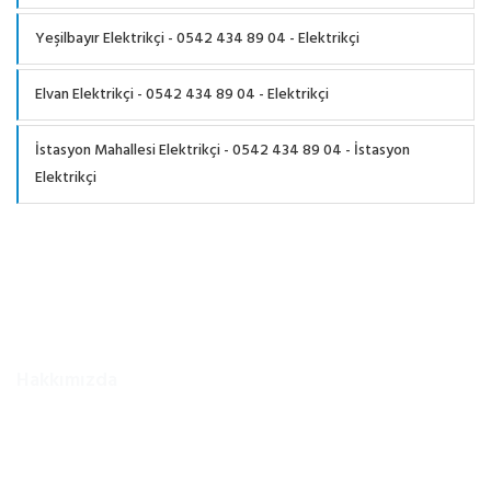
Yeşilbayır Elektrikçi - 0542 434 89 04 - Elektrikçi
Elvan Elektrikçi - 0542 434 89 04 - Elektrikçi
İstasyon Mahallesi Elektrikçi - 0542 434 89 04 - İstasyon
Elektrikçi
Hakkımızda
Ankara bölgesinin en iyi ve en kaliteli 724 elektrikci servisi ,
elektrik arıza , avize montajı , internet baglantısı , elektrik tesisat
çekimi , şerit led uygulamaları , elektrik ile ilgili aklınıza gelebilecek