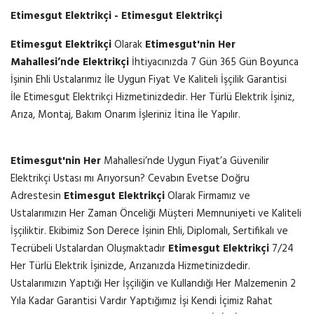
Etimesgut Elektrikçi - Etimesgut Elektrikçi
Etimesgut Elektrikçi
Olarak
Etimesgut'nin Her
Mahallesi’nde Elektrikçi
İhtiyacınızda 7 Gün 365 Gün Boyunca
İşinin Ehli Ustalarımız İle Uygun Fiyat Ve Kaliteli İşçilik Garantisi
İle Etimesgut Elektrikçi Hizmetinizdedir. Her Türlü Elektrik İşiniz,
Arıza, Montaj, Bakım Onarım İşleriniz İtina İle Yapılır.
Etimesgut'nin Her
Mahallesi’nde Uygun Fiyat’a Güvenilir
Elektrikçi Ustası mı Arıyorsun? Cevabın Evetse Doğru
Adrestesin
Etimesgut Elektrikçi
Olarak Firmamız ve
Ustalarımızın Her Zaman Önceliği Müşteri Memnuniyeti ve Kaliteli
İşçiliktir. Ekibimiz Son Derece İşinin Ehli, Diplomalı, Sertifikalı ve
Tecrübeli Ustalardan Oluşmaktadır
Etimesgut Elektrikçi
7/24
Her Türlü Elektrik İşinizde, Arızanızda Hizmetinizdedir.
Ustalarımızın Yaptığı Her İşçiliğin ve Kullandığı Her Malzemenin 2
Yıla Kadar Garantisi Vardır Yaptığımız İşi Kendi İçimiz Rahat