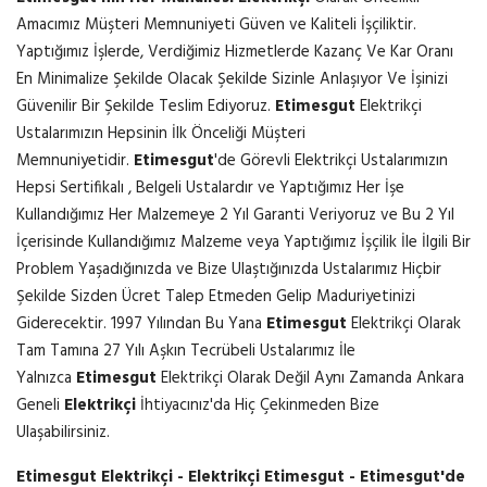
Amacımız Müşteri Memnuniyeti Güven ve Kaliteli İşçiliktir.
Yaptığımız İşlerde, Verdiğimiz Hizmetlerde Kazanç Ve Kar Oranı
En Minimalize Şekilde Olacak Şekilde Sizinle Anlaşıyor Ve İşinizi
Güvenilir Bir Şekilde Teslim Ediyoruz.
Etimesgut
Elektrikçi
Ustalarımızın Hepsinin İlk Önceliği Müşteri
Memnuniyetidir.
Etimesgut
'de Görevli Elektrikçi Ustalarımızın
Hepsi Sertifikalı , Belgeli Ustalardır ve Yaptığımız Her İşe
Kullandığımız Her Malzemeye 2 Yıl Garanti Veriyoruz ve Bu 2 Yıl
İçerisinde Kullandığımız Malzeme veya Yaptığımız İşçilik İle İlgili Bir
Problem Yaşadığınızda ve Bize Ulaştığınızda Ustalarımız Hiçbir
Şekilde Sizden Ücret Talep Etmeden Gelip Maduriyetinizi
Giderecektir. 1997 Yılından Bu Yana
Etimesgut
Elektrikçi Olarak
Tam Tamına 27 Yılı Aşkın Tecrübeli Ustalarımız İle
Yalnızca
Etimesgut
Elektrikçi Olarak Değil Aynı Zamanda Ankara
Geneli
Elektrikçi
İhtiyacınız'da Hiç Çekinmeden Bize
Ulaşabilirsiniz.
Etimesgut Elektrikçi - Elektrikçi Etimesgut - Etimesgut'de