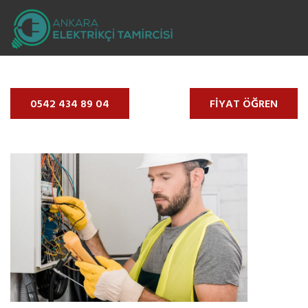
ETIMESGUT ELEKTRIKÇI - 0542 434 89 04 -
ETIMESGUT 7/24 AÇIK ELEKTRIKÇI
0542 434 89 04
FIYAT ÖĞREN