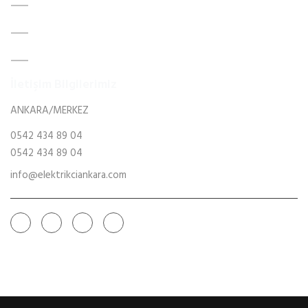
İnternet ve Telefon Tesisatı
Elektrik Bakım Onarım
Merkezi Uydu ve Tv Sistemleri
İletişim Bilgilerimiz
ANKARA/MERKEZ
0542 434 89 04
0542 434 89 04
info@elektrikciankara.com