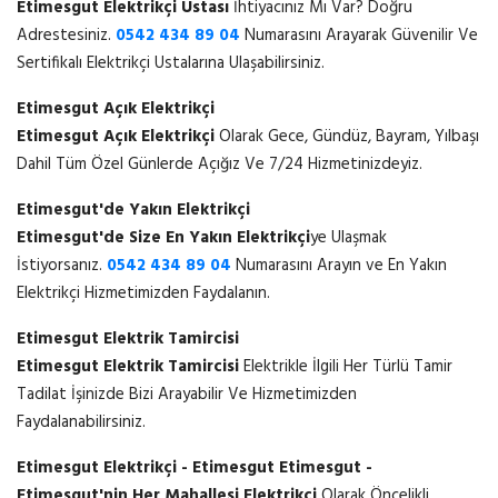
Etimesgut Elektrikçi Ustası
İhtiyacınız Mı Var? Doğru
Adrestesiniz.
0542 434 89 04
Numarasını Arayarak Güvenilir Ve
Sertifikalı Elektrikçi Ustalarına Ulaşabilirsiniz.
Etimesgut Açık Elektrikçi
Etimesgut Açık Elektrikçi
Olarak Gece, Gündüz, Bayram, Yılbaşı
Dahil Tüm Özel Günlerde Açığız Ve 7/24 Hizmetinizdeyiz.
Etimesgut'de Yakın Elektrikçi
Etimesgut'de Size En Yakın Elektrikçi
ye Ulaşmak
İstiyorsanız.
0542 434 89 04
Numarasını Arayın ve En Yakın
Elektrikçi Hizmetimizden Faydalanın.
Etimesgut Elektrik Tamircisi
Etimesgut Elektrik Tamircisi
Elektrikle İlgili Her Türlü Tamir
Tadilat İşinizde Bizi Arayabilir Ve Hizmetimizden
Faydalanabilirsiniz.
Etimesgut Elektrikçi - Etimesgut Etimesgut -
Etimesgut'nin Her Mahallesi Elektrikçi
Olarak Öncelikli