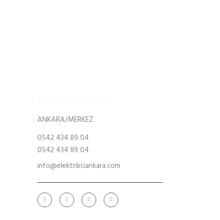
İletişim Bilgilerimiz
ANKARA/MERKEZ
i
0542 434 89 04
leri
0542 434 89 04
ri
info@elektrikciankara.com
atı