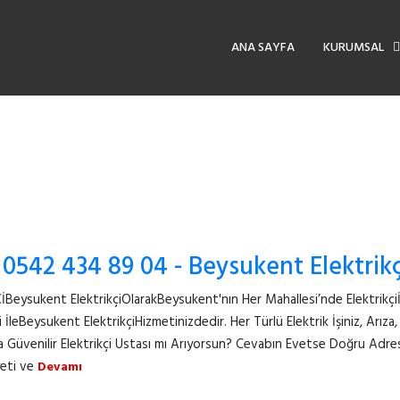
ANA SAYFA
KURUMSAL
ELEKTRIKCI BEYSUKENT
 0542 434 89 04 - Beysukent Elektrikç
ysukent ElektrikçiOlarakBeysukent'nın Her Mahallesi’nde Elektrikçiİh
si İleBeysukent ElektrikçiHizmetinizdedir. Her Türlü Elektrik İşiniz, Arıza
a Güvenilir Elektrikçi Ustası mı Arıyorsun? Cevabın Evetse Doğru Adre
yeti ve
Devamı