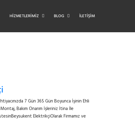
HİZMETLERİMİZ
BLOG
İLETİŞİM
i
tiyacınızda 7 Gün 365 Gün Boyunca İşinin Ehli
, Montaj, Bakım Onarım İşleriniz İtina İle
stesinBeysukent ElektrikçiOlarak Firmamız ve