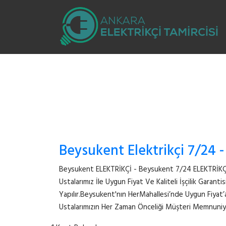
Beysukent Elektrikçi 7/24 -
Beysukent ELEKTRİKÇİ - Beysukent 7/24 ELEKTRİKÇİBe
Ustalarımız İle Uygun Fiyat Ve Kaliteli İşçilik Garanti
Yapılır.Beysukent'nın HerMahallesi’nde Uygun Fiyat’
Ustalarımızın Her Zaman Önceliği Müşteri Memnuni